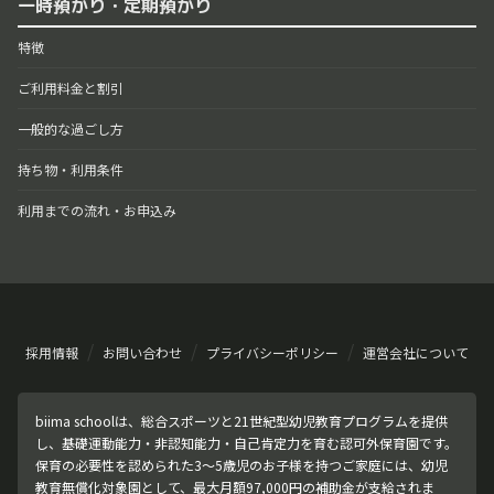
一時預かり・定期預かり
特徴
ご利用料金と割引
一般的な過ごし方
持ち物・利用条件
利用までの流れ・お申込み
採用情報
お問い合わせ
プライバシーポリシー
運営会社について
biima schoolは、総合スポーツと21世紀型幼児教育プログラムを提供
し、基礎運動能力・非認知能力・自己肯定力を育む認可外保育園です。
保育の必要性を認められた3〜5歳児のお子様を持つご家庭には、幼児
教育無償化対象園として、最大月額97,000円の補助金が支給されま