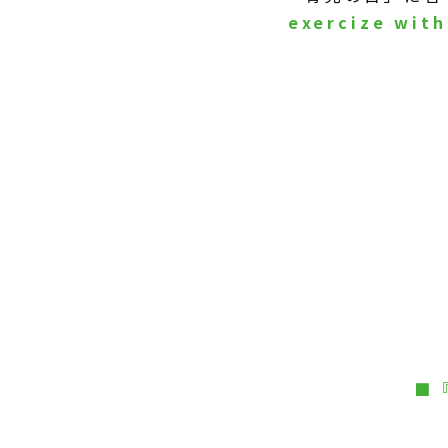
exercize wit
■
『