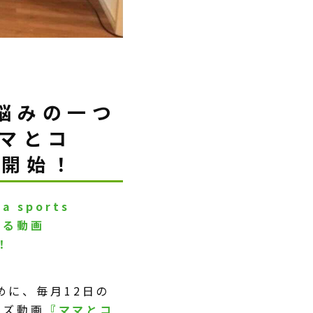
悩みの一つ
ママとコ
配信開始！
sports
する動画
！
めに、毎月12日の
イズ動画
『ママとコ