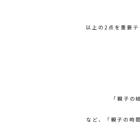
以上の2点を重要テー
「親子の
など、「親子の時