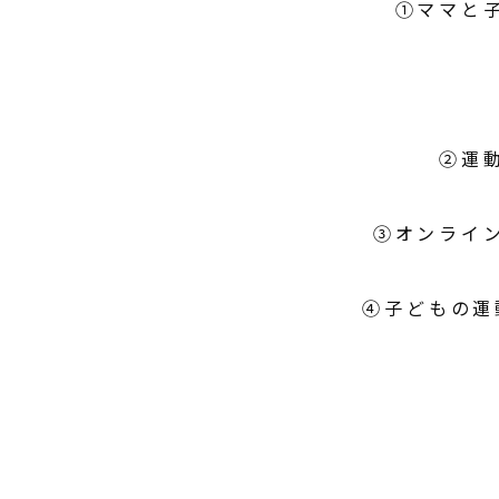
①ママと
②運
③オンライ
④子どもの運